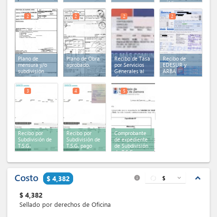
público
2
2
2
2
Plano de
Plano de Obra
Recibo de Tasa
Recibo de
mensura y/o
aprobado.
por Servicios
EDESUR y
subdivisión
Generales al
ARBA
día
3
4
5
Recibo por
Recibo por
Comprobante
Subdivisión de
Subdivisión de
de expediente
T.S.G.
T.S.G. pago
de Subdivisión
de T.S.G
Costo
expand_less
$ 4,382
$
expand_more
info
$
4,382
Sellado por derechos de Oficina