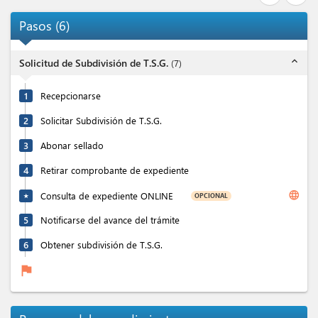
Pasos
(
6
)
expand_less
Solicitud de Subdivisión de T.S.G.
(
7
)
1
Recepcionarse
2
Solicitar Subdivisión de T.S.G.
3
Abonar sellado
4
Retirar comprobante de expediente
language
Consulta de expediente ONLINE
OPCIONAL
★
5
Notificarse del avance del trámite
6
Obtener subdivisión de T.S.G.
flag