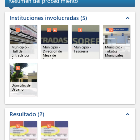
Resumen del procedimiento
Instituciones involucradas
5
expand_less
1
2
4
3
5
Municipio -
Municipio -
Municipio -
Municipio -
Hall de
Dirección de
Tesorería
Tributos
Entrada por
Mesa de
Municipales
Azara
Entradas
General
(x 2)
6
Domicilio del
Usuario
Resultado
2
expand_less
6
6