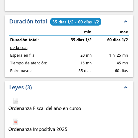
Duración total
expand_less
35 días 1/2 - 60 días 1/2
min
max
Duración total:
35 días 1/2
60 días 1/2
de la cual
:
Espera en fila:
20 mn
1 h. 25 mn
Tiempo de atención:
15 mn
45 mn
Entre pasos:
35 días
60 días
Leyes
3
expand_less
Ordenanza Fiscal del año en curso
Ordenanza Impositiva 2025