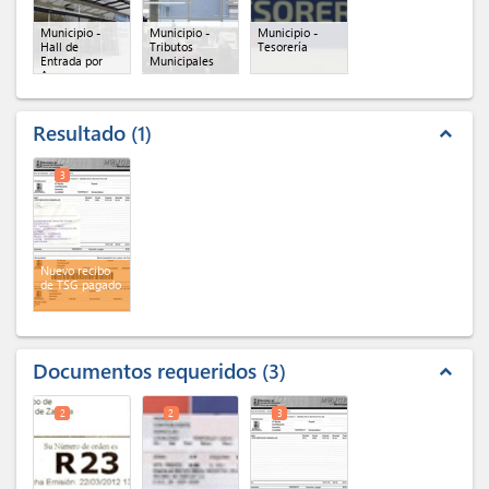
Municipio -
Municipio -
Municipio -
Hall de
Tributos
Tesorería
Entrada por
Municipales
Azara
Resultado
1
expand_less
3
Nuevo recibo
de TSG pagado
Documentos requeridos
3
expand_less
2
2
3