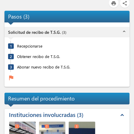
print
share
Pasos
(
3
)
expand_less
Solicitud de recibo de T.S.G.
(
3
)
1
Recepcionarse
2
Obtener recibo de T.S.G.
3
Abonar nuevo recibo de T.S.G.
flag
Resumen del procedimiento
Instituciones involucradas
3
expand_less
1
2
3