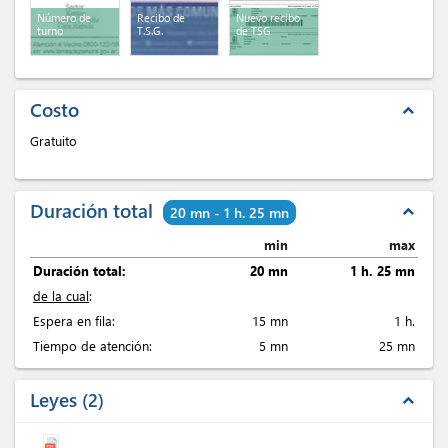
Número de
Recibo de
Nuevo recibo
turno
T.S.G.
de TSG
Costo
expand_less
Gratuito
Duración total
expand_less
20 mn - 1 h. 25 mn
min
max
Duración total:
20 mn
1 h. 25 mn
de la cual
:
Espera en fila:
15 mn
1 h.
Tiempo de atención:
5 mn
25 mn
Leyes
2
expand_less