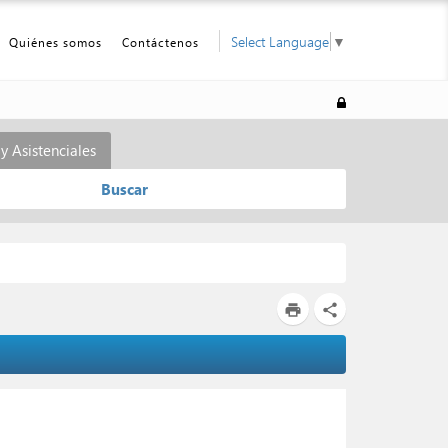
Select Language
▼
Quiénes somos
Contáctenos
y Asistenciales
Buscar
print
share