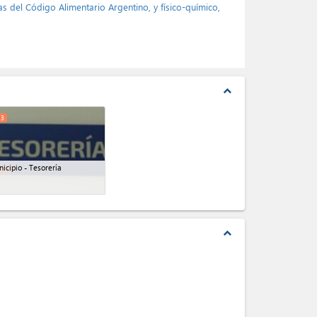
ias del Código Alimentario Argentino, y físico-químico,
expand_less
3
icipio - Tesorería
expand_less