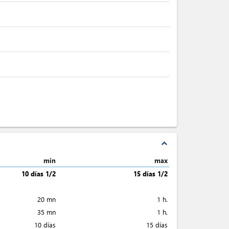
expand_less
min
max
10 días 1/2
15 días 1/2
20 mn
1 h.
35 mn
1 h.
10 días
15 días