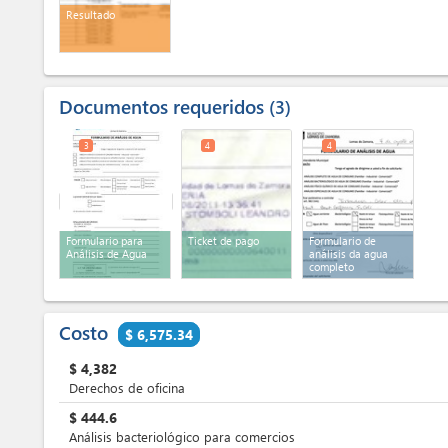
Resultado
Documentos requeridos
3
3
4
4
Formulario para
Ticket de pago
Formulario de
Análisis de Agua
análisis da agua
completo
Costo
$ 6,575.34
$
4,382
Derechos de oficina
$
444.6
Análisis bacteriológico para comercios