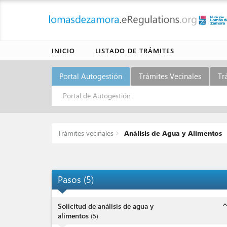
INICIO
LISTADO DE TRÁMITES
Portal Autogestión
Trámites Vecinales
Tr
Portal de Autogestión
Trámites vecinales
Análisis de Agua y Alimentos
Pasos
(
5
)
expand_l
Solicitud de análisis de agua y
alimentos
(
5
)