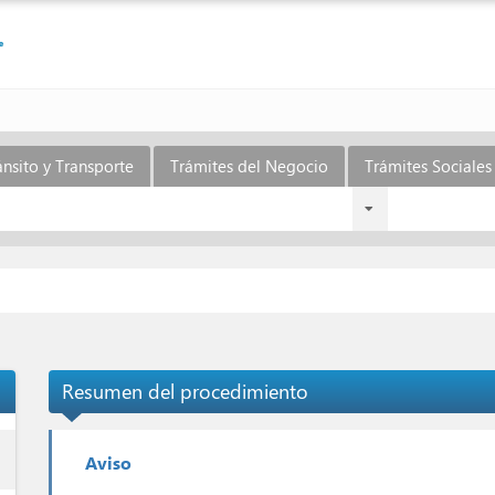
ánsito y Transporte
Trámites del Negocio
Trámites Sociales 
Resumen del procedimiento
ess
Aviso