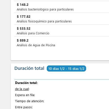
$
148.2
Análisis bacteriológico para particulares
$
177.82
Análisis fisicoquímico para particulares
$
533.52
Análisis para Comercio
$
889.2
Análisis de Agua de Piscina
Duración total
10 días 1/2 - 15 días 1/2
Duración total:
de la cual
:
Espera en fila:
Tiempo de atención:
Entre pasos: