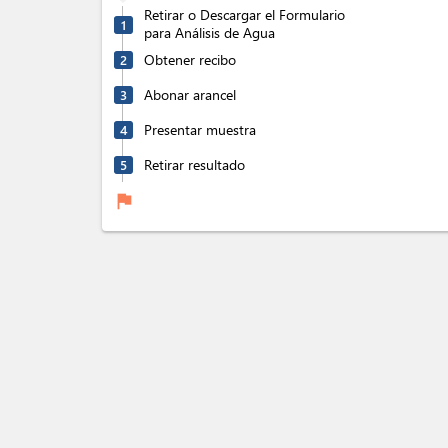
Retirar o Descargar el Formulario
1
para Análisis de Agua
Obtener recibo
2
Abonar arancel
3
Presentar muestra
4
Retirar resultado
5
flag