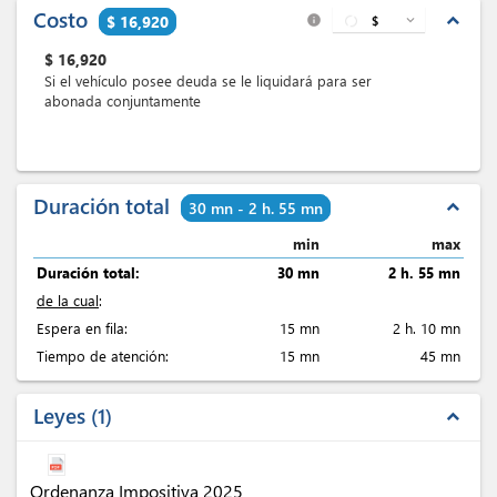
Costo
expand_less
$ 16,920
$
expand_more
info
$
16,920
Si el vehículo posee deuda se le liquidará para ser
abonada conjuntamente
Duración total
expand_less
30 mn - 2 h. 55 mn
min
max
Duración total:
30 mn
2 h. 55 mn
de la cual
:
Espera en fila:
15 mn
2 h. 10 mn
Tiempo de atención:
15 mn
45 mn
Leyes
1
expand_less
Ordenanza Impositiva 2025