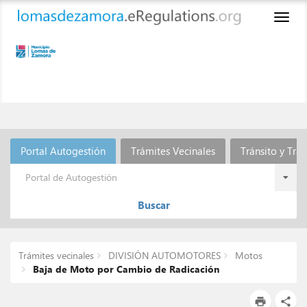
Toggl
naviga
Portal Autogestión
Trámites Vecinales
Tránsito y Tra
Portal de Autogestión
Buscar
Trámites vecinales
DIVISIÓN AUTOMOTORES
Motos
Baja de Moto por Cambio de Radicación
print
share