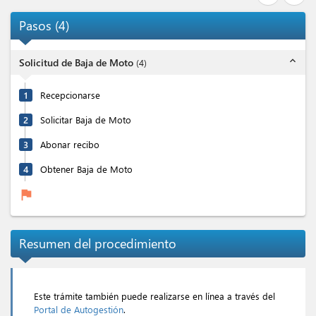
Pasos
(
4
)
expand_less
Solicitud de Baja de Moto
(
4
)
1
Recepcionarse
2
Solicitar Baja de Moto
3
Abonar recibo
4
Obtener Baja de Moto
flag
Resumen del procedimiento
Este trámite también puede realizarse en línea a través del
Portal de Autogestión
.