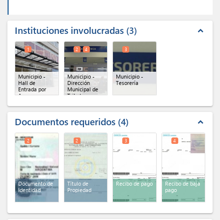
Instituciones involucradas
3
expand_less
1
2
4
3
Municipio -
Municipio -
Municipio -
Hall de
Dirección
Tesorería
Entrada por
Municipal de
Azara
Tributos
provinciales
(x 2)
Documentos requeridos
4
expand_less
2
2
3
4
Documento de
Título de
Recibo de pago
Recibo de baja
Identidad
Propiedad
pago