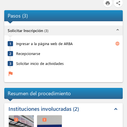
print
share
Pasos
(
3
)
expand_less
Solicitar Inscripción
(
3
)
language
1
Ingresar a la página web de ARBA
2
Recepcionarse
3
Solicitar inicio de actividades
flag
Resumen del procedimiento
Instituciones involucradas
2
expand_less
2
3