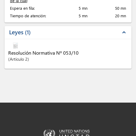
de la cual
:
Espera en fila:
5 mn
50 mn
Tiempo de atención:
5 mn
20 mn
Leyes
1
expand_less
Resolución Normativa Nº 053/10
Artículo
2