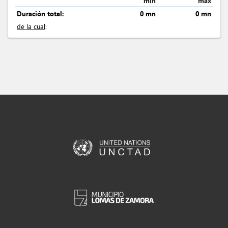
min
max
Duración total:
0 mn
0 mn
de la cual
: