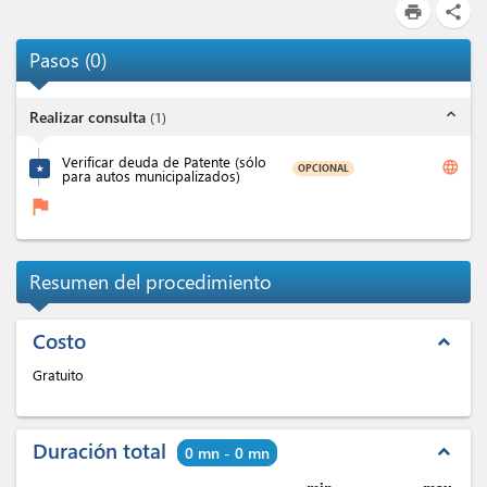
print
share
Pasos
(
0
)
expand_less
Realizar consulta
(
1
)
Verificar deuda de Patente (sólo
language
OPCIONAL
★
para autos municipalizados)
flag
Resumen del procedimiento
Costo
expand_less
Gratuito
Duración total
expand_less
0 mn - 0 mn