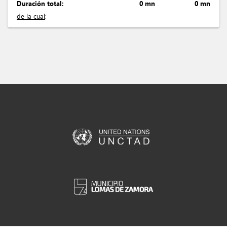
Duración total:
0 mn
0 mn
de la cual
: