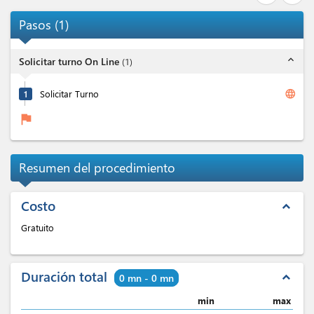
Pasos
(
1
)
expand_less
Solicitar turno On Line
(
1
)
language
1
Solicitar Turno
flag
Resumen del procedimiento
Costo
expand_less
Gratuito
Duración total
expand_less
0 mn - 0 mn
min
max