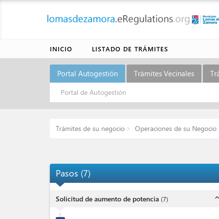
INICIO
LISTADO DE TRÁMITES
Portal Autogestión
Trámites Vecinales
Tr
Portal de Autogestión
Trámites de su negocio
Operaciones de su Negocio
Pasos
(
7
)
expand_l
Solicitud de aumento de potencia
(
7
)