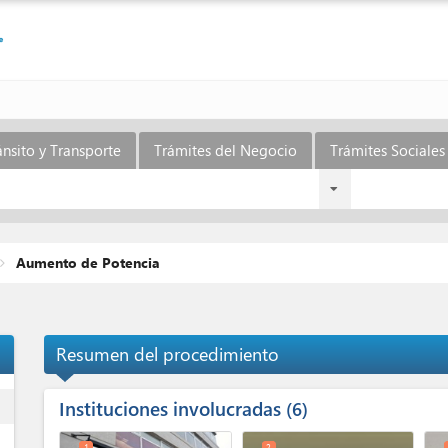
ánsito y Transporte
Trámites del Negocio
Trámites Sociales 
Aumento de Potencia
Resumen del procedimiento
Instituciones involucradas
ess
6
1
2