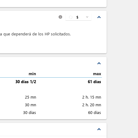
expand_less
$
expand_more
info
a que dependerá de los HP solicitados.
expand_less
min
max
30 días 1/2
61 días
25 mn
2 h. 15 mn
30 mn
2 h. 20 mn
30 días
60 días
expand_less