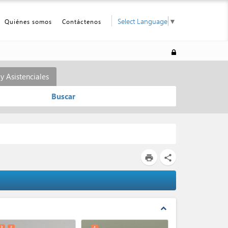
Select Language
▼
Quiénes somos
Contáctenos
y Asistenciales
Buscar
print
share
expand_less
3
5
4