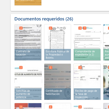
Documentos requeridos
26
2
2
3
7
Contrato de
Escritura Pública de
Comprobante de
Rec
locación
la Propiedad o
expediente
(x 2)
au
Boleto.
pot
2
2
2
Solicitud de
Certificado de
Recibo de pago de
Do
aumento de
habilitación
la tasa de
Ide
potencia
Inspección,
Seguridad e
Higiene
2
2
2