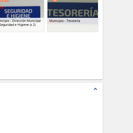
icipio - Dirección Municipal
Municipio - Tesorería
Seguridad e Higiene
(x 2)
expand_less