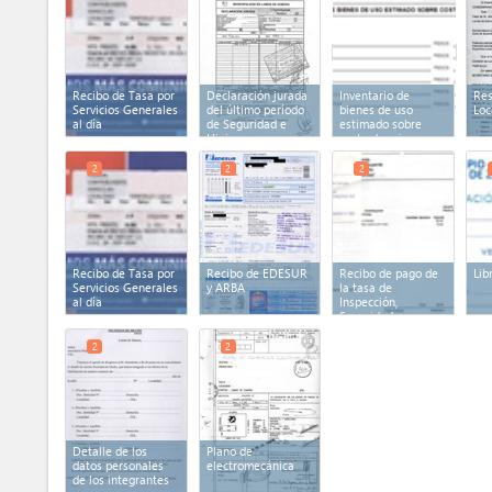
Recibo de Tasa por
Declaración jurada
Inventario de
Res
Servicios Generales
del último período
bienes de uso
Loc
al día
de Seguridad e
estimado sobre
Higiene
costo de origen
2
2
2
Recibo de Tasa por
Recibo de EDESUR
Recibo de pago de
Lib
Servicios Generales
y ARBA
la tasa de
al día
Inspección,
Seguridad e
Higiene
2
2
Detalle de los
Plano de
datos personales
electromecánica
de los integrantes