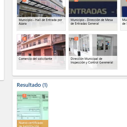
Municipio - Hall de Entrada por
Municipio - Dirección de Mesa
Mun
Azara
de Entradas General
de 
6
7
Comercio del solicitante
Dirección Municipal de
Inspección y Control Gereneral
Resultado
1
7
Nuevo certificado
de habilitación