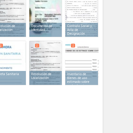
olución de
Documento de
Contrato Social y
alización
Identidad
Acta de
Designación
2
2
2
reta Sanitaria
Resolución de
Inventario de
Localización
bienes de uso
estimado sobre
costo de origen