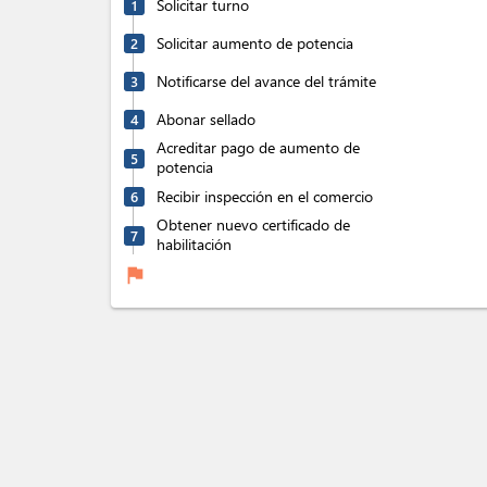
Solicitar turno
1
Solicitar aumento de potencia
2
Notificarse del avance del trámite
3
Abonar sellado
4
Acreditar pago de aumento de
5
potencia
Recibir inspección en el comercio
6
Obtener nuevo certificado de
7
habilitación
flag