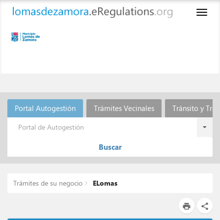
Toggl
naviga
Portal Autogestión
Trámites Vecinales
Tránsito y Tra
Portal de Autogestión
Buscar
Trámites de su negocio
ELomas
print
share