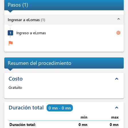
Pasos
(
1
)
expand_less
Ingresar a eLomas
(
1
)
language
1
Ingreso a eLomas
flag
Resumen del procedimiento
Costo
expand_less
Gratuito
Duración total
expand_less
0 mn - 0 mn
min
max
Duración total:
0 mn
0 mn