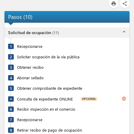
print
share
Pasos
(
10
)
expand_less
Solicitud de ocupación
(
11
)
1
Recepcionarse
2
Solicitar ocupación de la vía pública
3
Obtener recibo
4
Abonar sellado
5
Obtener comprobante de expediente
language
Consulta de expediente ONLINE
OPCIONAL
★
6
Recibir inspección en el comercio
7
Recepcionarse
8
Retirar recibo de pago de ocupación