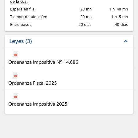
de la cual
:
Espera en fila:
20 mn
1 h. 40 mn
Tiempo de atención:
20 mn
1 h. 5 mn
Entre pasos:
20 días
40 días
Leyes
3
expand_less
Ordenanza Impositiva Nº 14.686
Ordenanza Fiscal 2025
Ordenanza Impositiva 2025