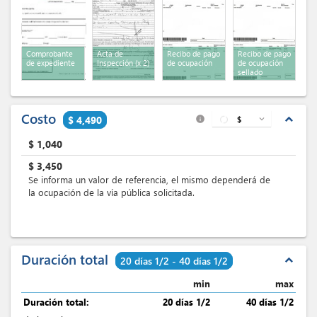
Comprobante
Acta de
Recibo de pago
Recibo de pago
de expediente
Inspección
(x 2)
de ocupación
de ocupación
sellado
Costo
expand_less
$ 4,490
$
expand_more
info
$
1,040
$
3,450
Se informa un valor de referencia, el mismo dependerá de
la ocupación de la vía pública solicitada.
Duración total
expand_less
20 días 1/2 - 40 días 1/2
min
max
Duración total:
20 días 1/2
40 días 1/2