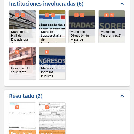
Instituciones involucradas
6
expand_less
1
7
2
10
3
5
4
9
Municipio -
Municipio -
Municipio -
Municipio -
Hall de
Subsecretaría
Dirección de
Tesorería
(x 2)
Entrada por
de
Mesa de
Azara
(x 2)
Fiscalización y
Entradas
Habilitaciones
(x 2)
General
(x 2)
6
8
Comercio del
Municipio -
solicitante
Ingresos
Públicos
Resultado
2
expand_less
9
10
Recibo de pago
Acta de