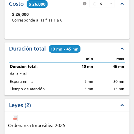
Costo
expand_less
$ 26,000
$
expand_more
info
$
26,000
Corresponde a las filas 1 a 6
Duración total
expand_less
10 mn - 45 mn
min
max
Duración total:
10 mn
45 mn
de la cual
:
Espera en fila:
5 mn
30 mn
Tiempo de atención:
5 mn
15 mn
Leyes
2
expand_less
Ordenanza Impositiva 2025