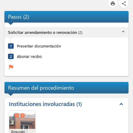
print
share
Pasos
(
2
)
expand_less
Solicitar arrendamiento o renovación
(
2
)
1
Presentar documentación
2
Abonar recibo
flag
Resumen del procedimiento
Instituciones involucradas
1
expand_less
1
2
Dirección